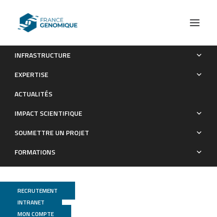
INFRASTRUCTURE
Transcriptome analyses reveal common immune system
EXPERTISE
dysregulation in PAH patients and Kcnk3‐deficient rats
ACTUALITÉS
Publications
IMPACT SCIENTIFIQUE
SOUMETTRE UN PROJET
FORMATIONS
RECRUTEMENT
INTRANET
MON COMPTE