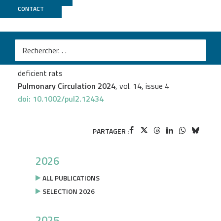
CONTACT
PSI2BC
Grégoire Ruffenach
et al.
Transcriptome analyses reveal common immune
system dysregulation in PAH patients and Kcnk3‐
deficient rats
Pulmonary Circulation 2024
, vol. 14, issue 4
doi: 10.1002/pul2.12434
PARTAGER :
2026
ALL PUBLICATIONS
SELECTION 2026
2025