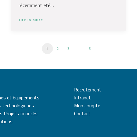
récemment été…
Lire la suite
1
2
3
…
5
Recrutement
mes et équipements
Intranet
s technologiques
Mon compte
s Projets financés
Contact
cations