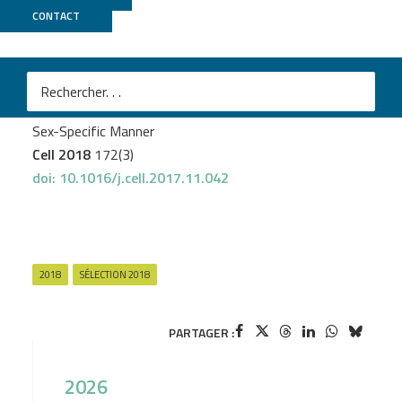
CONTACT
GenomiqueENS
M
Thion MS
et al.
Microbiome Influences Prenatal and Adult Microglia in a
Sex-Specific Manner
Cell 2018
172(3)
doi: 10.1016/j.cell.2017.11.042
2018
SÉLECTION 2018
PARTAGER :
2026