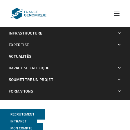
INFRASTRUCTURE
Male manipulation impinges on social-dependent tumor
EXPERTISE
suppression in Drosophila melanogaster females
ACTUALITÉS
Publications
IMPACT SCIENTIFIQUE
SOUMETTRE UN PROJET
FORMATIONS
RECRUTEMENT
INTRANET
MON COMPTE