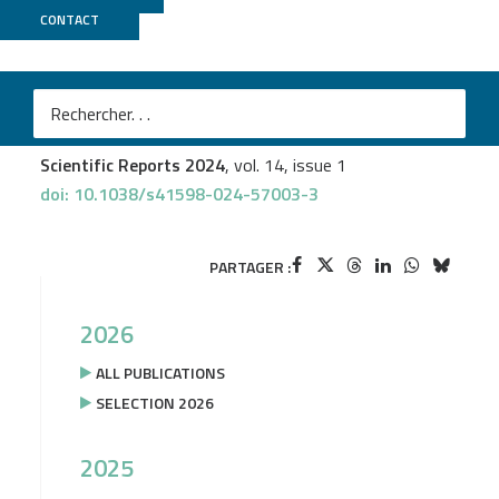
CONTACT
PSI2BC
Perla Akiki
et al.
Male manipulation impinges on social-dependent tumor
suppression in Drosophila melanogaster females
Scientific Reports 2024
, vol. 14, issue 1
doi: 10.1038/s41598-024-57003-3
PARTAGER :
2026
ALL PUBLICATIONS
SELECTION 2026
2025