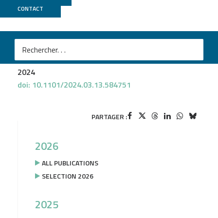
CONTACT
Biomics
Axelle Brulport
et al.
Convergent gene expression in endometrial epithelial
cells illuminates the evolution of uterine receptivity
2024
doi: 10.1101/2024.03.13.584751
PARTAGER :
2026
ALL PUBLICATIONS
SELECTION 2026
2025