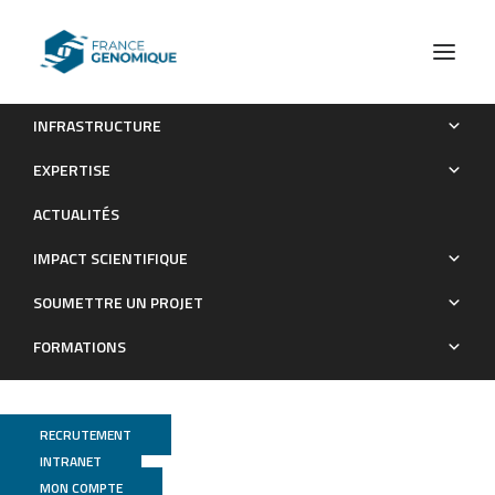
INFRASTRUCTURE
Convergent gene expression in endometrial epithelial cells
EXPERTISE
illuminates the evolution of uterine receptivity
ACTUALITÉS
Publications
IMPACT SCIENTIFIQUE
SOUMETTRE UN PROJET
FORMATIONS
RECRUTEMENT
INTRANET
MON COMPTE