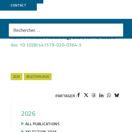
M
CONTACT
Shinichi Sunagawa
et al.
Tara Oceans: towards global ocean ecosystems
biology
Nature Reviews Microbiology 2020
, vol. 18, issue 8
doi: 10.1038/s41579-020-0364-5
2020
SÉLECTION 2020
PARTAGER :
2026
ALL PUBLICATIONS
SELECTION 2026