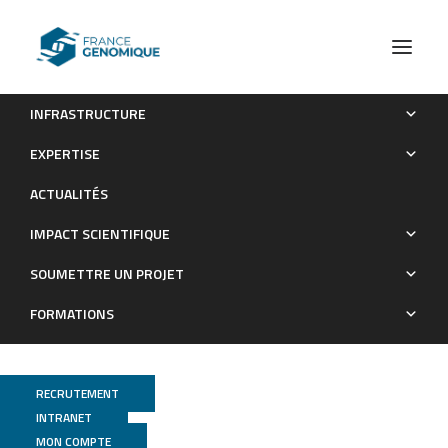
INFRASTRUCTURE
RNA polymerase II transcription initiation in holo-TFIID-
EXPERTISE
depleted mouse embryonic stem cells
ACTUALITÉS
Publications
IMPACT SCIENTIFIQUE
SOUMETTRE UN PROJET
FORMATIONS
RECRUTEMENT
INTRANET
MON COMPTE