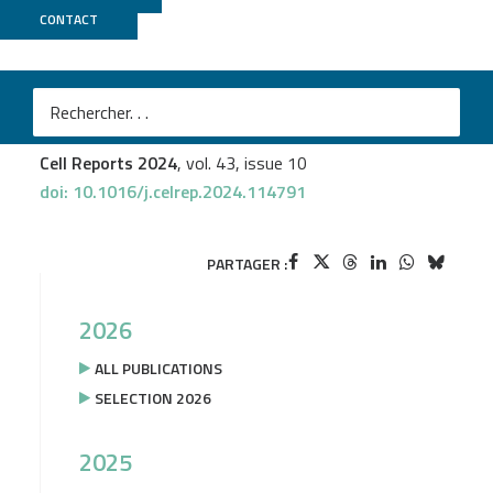
CONTACT
GenomEast
Vincent Hisler
et al.
RNA polymerase II transcription initiation in holo-
TFIID-depleted mouse embryonic stem cells
Cell Reports 2024
, vol. 43, issue 10
doi: 10.1016/j.celrep.2024.114791
PARTAGER :
2026
ALL PUBLICATIONS
SELECTION 2026
2025