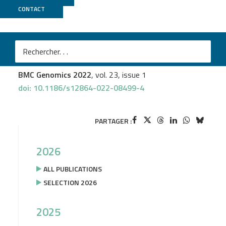
CONTACT
Genoscope
Aurélie Canaguier
et al.
Oxford Nanopore and Bionano Genomics technologies
evaluation for plant structural variation detection
BMC Genomics 2022
, vol. 23, issue 1
doi: 10.1186/s12864-022-08499-4
PARTAGER :
2026
ALL PUBLICATIONS
SELECTION 2026
2025