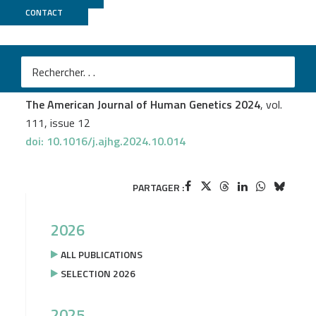
CONTACT
LIGAN
Jérôme Delplanque
et al.
Monoallelic pathogenic variants in LEPR do not cause
obesity
The American Journal of Human Genetics 2024
, vol.
111, issue 12
doi: 10.1016/j.ajhg.2024.10.014
PARTAGER :
2026
ALL PUBLICATIONS
SELECTION 2026
2025