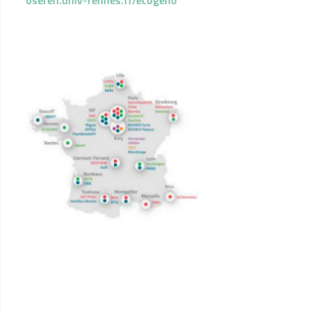
oseren.univ-rennes.fr/ecogeno