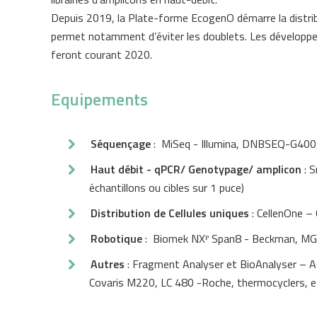
Depuis 2019, la Plate-forme EcogenO démarre la distribu
permet notamment d’éviter les doublets. Les développeme
feront courant 2020.
Equipements
Séquençage
: MiSeq - Illumina, DNBSEQ-G400
Haut débit - qPCR/ Genotypage/ amplicon
: S
échantillons ou cibles sur 1 puce)
Distribution de Cellules uniques
: CellenOne – 
Robotique
: Biomek NXᴾ Span8 - Beckman, MG
Autres
: Fragment Analyser et BioAnalyser – A
Covaris M220, LC 480 -Roche, thermocyclers, et 