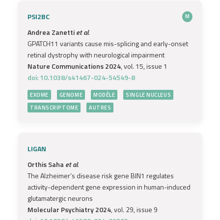
PSI2BC
M
Andrea Zanetti
et al.
GPATCH11 variants cause mis-splicing and early-onset
retinal dystrophy with neurological impairment
Nature Communications 2024
, vol. 15, issue 1
doi: 10.1038/s41467-024-54549-8
EXOME
GENOME
MODÈLE
SINGLE NUCLEUS
TRANSCRIPTOME
AUTRES
LIGAN
Orthis Saha
et al.
The Alzheimer’s disease risk gene BIN1 regulates
activity-dependent gene expression in human-induced
glutamatergic neurons
Molecular Psychiatry 2024
, vol. 29, issue 9