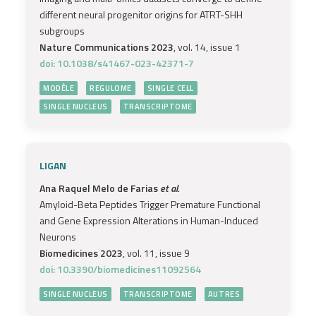
different neural progenitor origins for ATRT-SHH
subgroups
Nature Communications 2023
, vol. 14, issue 1
doi: 10.1038/s41467-023-42371-7
MODÈLE
REGULOME
SINGLE CELL
SINGLE NUCLEUS
TRANSCRIPTOME
LIGAN
Ana Raquel Melo de Farias
et al.
Amyloid-Beta Peptides Trigger Premature Functional
and Gene Expression Alterations in Human-Induced
Neurons
Biomedicines 2023
, vol. 11, issue 9
doi: 10.3390/biomedicines11092564
SINGLE NUCLEUS
TRANSCRIPTOME
AUTRES