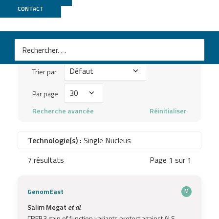
Publications
CONTACT
Mots
clés
Trier
à
Trier par
par
chercher
Par
Par page
...
page
Recherche avancée
Réinitialiser
Technologie(s) :
Single Nucleus
7 résultats
Page 1 sur 1
GenomEast
M
Salim Megat
et al.
CREB3 gain of function variants protect against ALS