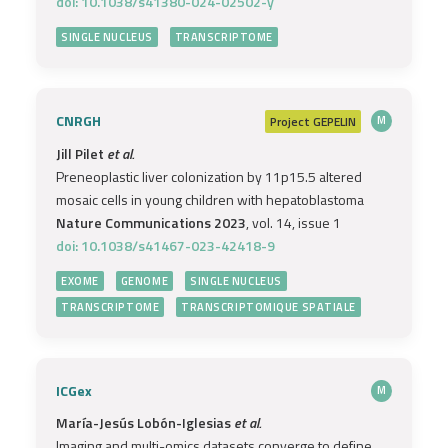
doi: 10.1038/s41380-024-02502-y
SINGLE NUCLEUS
TRANSCRIPTOME
CNRGH
Project
GEPELIN
M
Jill Pilet
et al.
Preneoplastic liver colonization by 11p15.5 altered
mosaic cells in young children with hepatoblastoma
Nature Communications 2023
, vol. 14, issue 1
doi: 10.1038/s41467-023-42418-9
EXOME
GENOME
SINGLE NUCLEUS
TRANSCRIPTOME
TRANSCRIPTOMIQUE SPATIALE
ICGex
M
María-Jesús Lobón-Iglesias
et al.
Imaging and multi-omics datasets converge to define