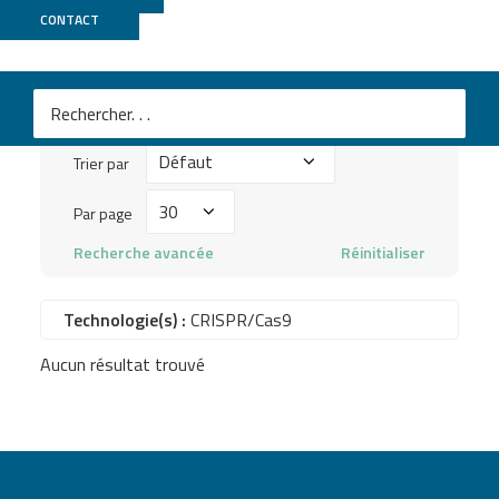
Publications
CONTACT
Mots
clés
Trier
à
Trier par
par
chercher
Par
Par page
...
page
Recherche avancée
Réinitialiser
Technologie(s) :
CRISPR/Cas9
Aucun résultat trouvé