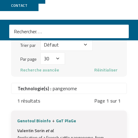
Publications
CONTACT
Mots
clés
Trier
à
Trier par
par
chercher
Par
Par page
...
page
Recherche avancée
Réinitialiser
Technologie(s) :
pangenome
1 résultats
Page 1 sur 1
+
Genotoul Bioinfo
GeT PlaGe
Valentin Sorin
et al.
Application of a French cattle pangenome, from