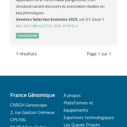
structural variant discovery to association studies on
key phenotypes
Genetics Selection Evolution 2025
, vol. 57, issue 1
doi: 10.1186/s12711-025-01012-x
PANGENOME
1 résultats
Page 1 sur 1
France Génomique
A propos
Plateformes et
CNRGH Genoscope
équipements
2, rue Gaston Crémieux
Expertises technologiques
CP5706
Les Grands Projets