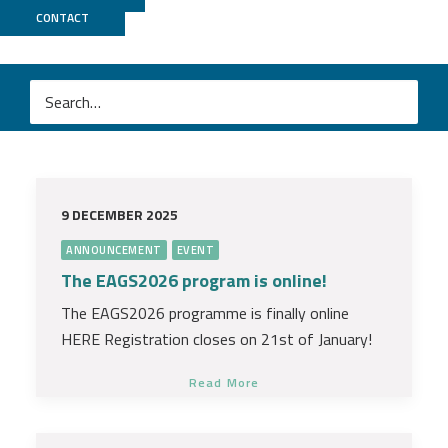
News
CONTACT
ALL
ANNOUNCEMENT
FRANCE GENOMIQUE
EVENT
SCIENTIFIC NEWS
PUBLICATION
9 DECEMBER 2025
ANNOUNCEMENT
EVENT
The EAGS2026 program is online!
The EAGS2026 programme is finally online
HERE Registration closes on 21st of January!
Read More